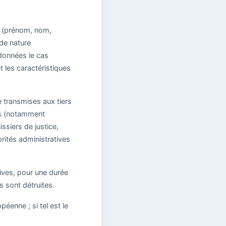
er (prénom, nom,
 de nature
rdonnées le cas
et les caractéristiques
e transmises aux tiers
ons (notamment
ssiers de justice,
rités administratives
ives, pour une durée
s sont détruites.
éenne ; si tel est le