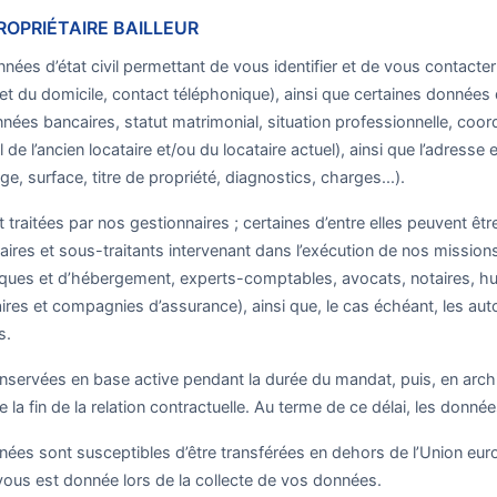
PROPRIÉTAIRE BAILLEUR
nées d’état civil permettant de vous identifier et de vous contact
et du domicile, contact téléphonique), ainsi que certaines données
nées bancaires, statut matrimonial, situation professionnelle, coo
 de l’ancien locataire et/ou du locataire actuel), ainsi que l’adresse 
e, surface, titre de propriété, diagnostics, charges...).
traitées par nos gestionnaires ; certaines d’entre elles peuvent êtr
taires et sous-traitants intervenant dans l’exécution de nos missi
iques et d’hébergement, experts-comptables, avocats, notaires, hui
res et compagnies d’assurance), ainsi que, le cas échéant, les auto
s.
servées en base active pendant la durée du mandat, puis, en arch
la fin de la relation contractuelle. Au terme de ce délai, les donnée
ées sont susceptibles d’être transférées en dehors de l’Union europ
vous est donnée lors de la collecte de vos données.