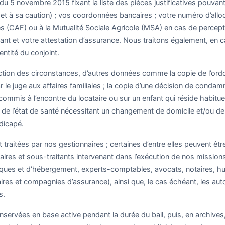
u 5 novembre 2015 fixant la liste des pièces justificatives pouva
 et à sa caution) ; vos coordonnées bancaires ; votre numéro d’alloc
es (CAF) ou à la Mutualité Sociale Agricole (MSA) en cas de percepti
ant et votre attestation d’assurance. Nous traitons également, en
identité du conjoint.
nction des circonstances, d’autres données comme la copie de l’or
r le juge aux affaires familiales ; la copie d’une décision de conda
commis à l’encontre du locataire ou sur un enfant qui réside habituel
nt de l’état de santé nécessitant un changement de domicile et/ou de
ndicapé.
traitées par nos gestionnaires ; certaines d’entre elles peuvent êtr
taires et sous-traitants intervenant dans l’exécution de nos missi
iques et d’hébergement, experts-comptables, avocats, notaires, hui
res et compagnies d’assurance), ainsi que, le cas échéant, les auto
s.
ervées en base active pendant la durée du bail, puis, en archives