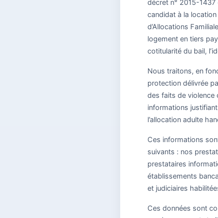
décret n° 2015-1437 d
candidat à la location
d’Allocations Familial
logement en tiers pay
cotitularité du bail, l’
Nous traitons, en fo
protection délivrée pa
des faits de violence 
informations justifia
l’allocation adulte ha
Ces informations sont 
suivants : nos presta
prestataires informat
établissements bancai
et judiciaires habilitée
Ces données sont cons