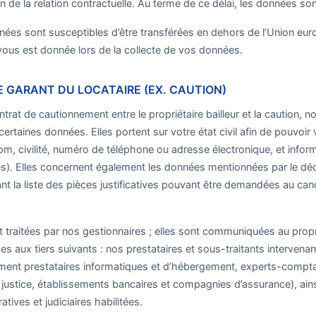
n de la relation contractuelle. Au terme de ce délai, les données son
ées sont susceptibles d’être transférées en dehors de l’Union europ
vous est donnée lors de la collecte de vos données.
LE GARANT DU LOCATAIRE (EX. CAUTION)
ontrat de cautionnement entre le propriétaire bailleur et la caution
rtaines données. Elles portent sur votre état civil afin de pouvoir 
m, civilité, numéro de téléphone ou adresse électronique, et infor
ives). Elles concernent également les données mentionnées par le d
t la liste des pièces justificatives pouvant être demandées au candi
 traitées par nos gestionnaires ; elles sont communiquées au proprié
s aux tiers suivants : nos prestataires et sous-traitants intervenan
ent prestataires informatiques et d’hébergement, experts-compta
e justice, établissements bancaires et compagnies d’assurance), ains
atives et judiciaires habilitées.