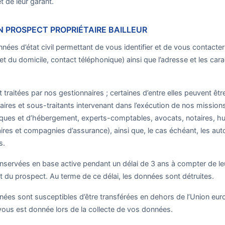
t de leur garant.
UN PROSPECT PROPRIÉTAIRE BAILLEUR
nées d’état civil permettant de vous identifier et de vous contact
t du domicile, contact téléphonique) ainsi que l’adresse et les cara
traitées par nos gestionnaires ; certaines d’entre elles peuvent êtr
taires et sous-traitants intervenant dans l’exécution de nos missi
iques et d’hébergement, experts-comptables, avocats, notaires, hui
res et compagnies d’assurance), ainsi que, le cas échéant, les auto
s.
servées en base active pendant un délai de 3 ans à compter de leu
t du prospect. Au terme de ce délai, les données sont détruites.
ées sont susceptibles d’être transférées en dehors de l’Union europ
vous est donnée lors de la collecte de vos données.