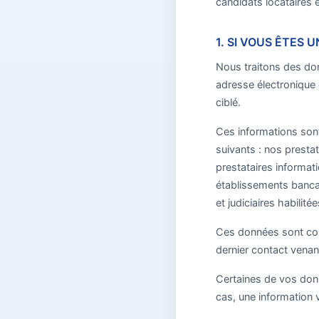
candidats locataires e
1. SI VOUS ÊTES 
Nous traitons des don
adresse électronique e
ciblé.
Ces informations sont 
suivants : nos presta
prestataires informat
établissements bancai
et judiciaires habilitée
Ces données sont con
dernier contact venan
Certaines de vos donn
cas, une information 