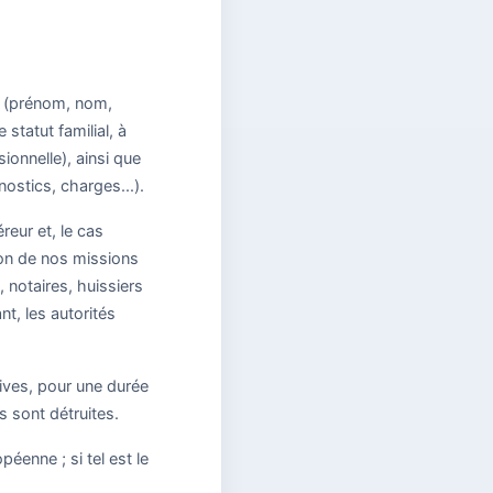
er (prénom, nom,
statut familial, à
ionnelle), ainsi que
nostics, charges...).
reur et, le cas
tion de nos missions
notaires, huissiers
t, les autorités
ives, pour une durée
s sont détruites.
éenne ; si tel est le