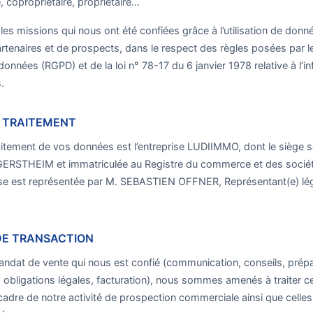
, copropriétaire, propriétaire…
s missions qui nous ont été confiées grâce à l’utilisation de donn
artenaires et de prospects, dans le respect des règles posées par 
données (RGPD) et de la loi n° 78-17 du 6 janvier 1978 relative à l’i
.
 TRAITEMENT
itement de vos données est l’entreprise LUDIIMMO, dont le siège s
STHEIM et immatriculée au Registre du commerce et des sociét
ise est représentée par M. SEBASTIEN OFFNER, Représentant(e) léga
 DE TRANSACTION
mandat de vente qui nous est confié (communication, conseils, pré
 obligations légales, facturation), nous sommes amenés à traiter 
cadre de notre activité de prospection commerciale ainsi que celles