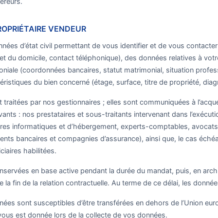
éreurs.
PROPRIÉTAIRE VENDEUR
nées d’état civil permettant de vous identifier et de vous contact
t du domicile, contact téléphonique), des données relatives à votre 
oniale (coordonnées bancaires, statut matrimonial, situation profess
téristiques du bien concerné (étage, surface, titre de propriété, diag
 traitées par nos gestionnaires ; elles sont communiquées à l’acqué
ivants : nos prestataires et sous-traitants intervenant dans l’exécu
res informatiques et d’hébergement, experts-comptables, avocats, 
ments bancaires et compagnies d’assurance), ainsi que, le cas échéan
ciaires habilitées.
servées en base active pendant la durée du mandat, puis, en arch
la fin de la relation contractuelle. Au terme de ce délai, les donnée
ées sont susceptibles d’être transférées en dehors de l’Union europ
vous est donnée lors de la collecte de vos données.