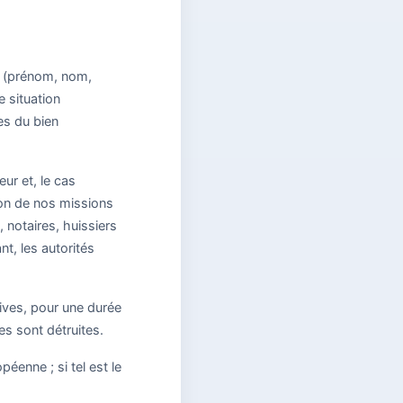
er (prénom, nom,
e situation
es du bien
ur et, le cas
tion de nos missions
notaires, huissiers
t, les autorités
ives, pour une durée
es sont détruites.
éenne ; si tel est le